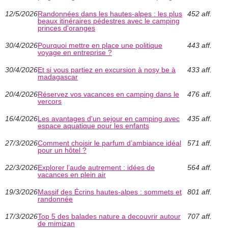
12/5/2026
Randonnées dans les hautes-alpes : les plus
452 aff.
beaux itinéraires pédestres avec le camping
princes d'oranges
30/4/2026
Pourquoi mettre en place une politique
443 aff.
voyage en entreprise ?
30/4/2026
Et si vous partiez en excursion à nosy be à
433 aff.
madagascar
20/4/2026
Réservez vos vacances en camping dans le
476 aff.
vercors
16/4/2026
Les avantages d'un sejour en camping avec
435 aff.
espace aquatique pour les enfants
27/3/2026
Comment choisir le parfum d’ambiance idéal
571 aff.
pour un hôtel ?
22/3/2026
Explorer l’aude autrement : idées de
564 aff.
vacances en plein air
19/3/2026
Massif des Écrins hautes-alpes : sommets et
801 aff.
randonnée
17/3/2026
Top 5 des balades nature a decouvrir autour
707 aff.
de mimizan