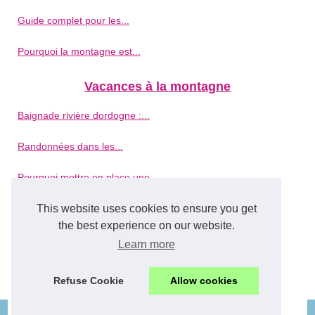
Guide complet pour les...
Pourquoi la montagne est...
Vacances à la montagne
Baignade rivière dordogne :...
Randonnées dans les...
Pourquoi mettre en place une...
This website uses cookies to ensure you get
Et si vous partiez en...
the best experience on our website.
Réservez vos vacances en...
Learn more
Les avantages d'un sejour en...
Refuse Cookie
Allow cookies
© 2026
Montagne-de-france.com
|
Cookies Policy
|