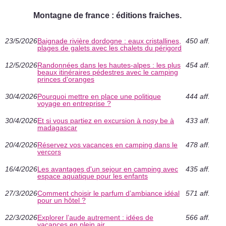
Montagne de france : éditions fraiches.
23/5/2026
Baignade rivière dordogne : eaux cristallines,
450 aff.
plages de galets avec les chalets du périgord
12/5/2026
Randonnées dans les hautes-alpes : les plus
454 aff.
beaux itinéraires pédestres avec le camping
princes d'oranges
30/4/2026
Pourquoi mettre en place une politique
444 aff.
voyage en entreprise ?
30/4/2026
Et si vous partiez en excursion à nosy be à
433 aff.
madagascar
20/4/2026
Réservez vos vacances en camping dans le
478 aff.
vercors
16/4/2026
Les avantages d'un sejour en camping avec
435 aff.
espace aquatique pour les enfants
27/3/2026
Comment choisir le parfum d’ambiance idéal
571 aff.
pour un hôtel ?
22/3/2026
Explorer l’aude autrement : idées de
566 aff.
vacances en plein air