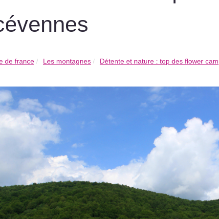
cévennes
 de france
Les montagnes
Détente et nature : top des flower cam