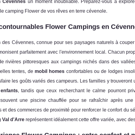
en
Cévennes
un moment inoubliable. Préparez-vous à explorer 
le camping Flower de vos rêves en terre cévenole.
contournables Flower Campings en Cévennes
n des Cévennes, connue pour ses paysages naturels à couper l
rmonisent parfaitement avec l'environnement local. Chacun pr
de rivières pittoresques aux campings nichés dans des vallée
nelles tentes, de
mobil homes
confortables ou de lodges insol
sfaire les goûts variés des campeurs. Les familles y trouveron
s
enfants
, tandis que ceux recherchant le calme pourront priv
 souvent une piscine chauffée pour se rafraîchir après une j
 et des commerces de proximité pour renforcer le confort du s
Val d'Arre
représentent idéalement cette offre variée, avec de