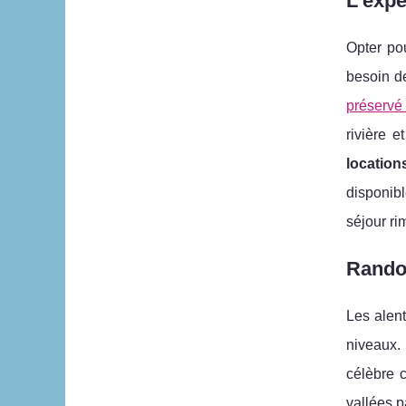
L’expé
Opter p
besoin d
préservé
rivière 
location
disponibl
séjour ri
Randon
Les alen
niveaux.
célèbre 
vallées p