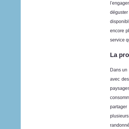
l'engagem
déguster 
disponib
encore p
service q
La pr
Dans un 
avec des
paysages 
consommat
partager
plusieur
randonnée