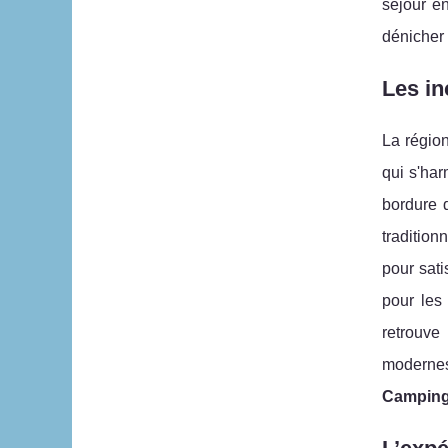
séjour 
dénicher 
Les in
La régio
qui s'ha
bordure 
tradition
pour sati
pour le
retrouve
modernes
Camping 