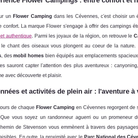
rience Flower Campings : entre confort et 
our un
Flower Camping
dans les Cévennes, c'est choisir un éq
e confort. La marque Flower s'engage à offrir des campings ét
 et authentique
. Parmi les joyaux de la région, on retrouve le
C
et le chant des oiseaux vous plongent au coeur de la nature
s
, des
mobil homes
bien équipés aux emplacements spacieux po
es sauront capter l'attention des plus aventureux : canyoning
me avec découverte et plaisir.
nées et activités de plein air : l'aventure à
tours de chaque
Flower Camping
en Cévennes regorgent de 
 Que vous soyez un randonneur aguerri ou un promeneur du
chemin de Stevenson vous emmènent à travers des paysages d
aisibles. En outre, la proximité avec le
Parc National des Cév