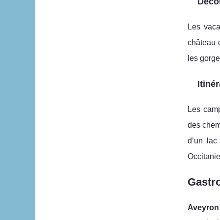
Déco
Les vaca
château d
les gorge
Itiné
Les camp
des chemi
d’un lac
Occitani
Gastro
Aveyron