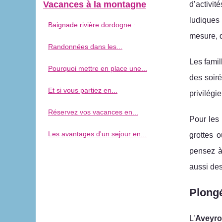
Vacances à la montagne
d’activi
ludiques 
Baignade rivière dordogne :...
mesure, q
Randonnées dans les...
Les famil
Pourquoi mettre en place une...
des soir
Et si vous partiez en...
privilégi
Réservez vos vacances en...
Pour les 
Les avantages d'un sejour en...
grottes o
pensez à 
aussi des
Plongé
L’
Aveyr