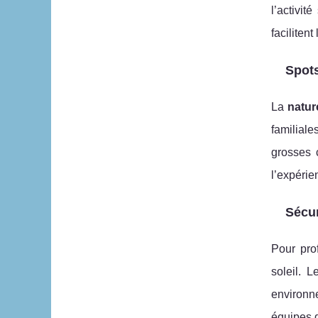
l’activi
facilitent
Spots
La
natur
familiale
grosses 
l’expérie
Sécur
Pour pro
soleil. 
environn
équipes