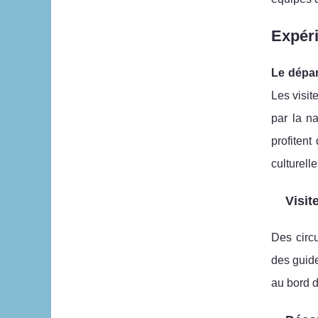
Expéri
Le dépar
Les visit
par la n
profiten
culturelle
Visit
Des circu
des guide
au bord d