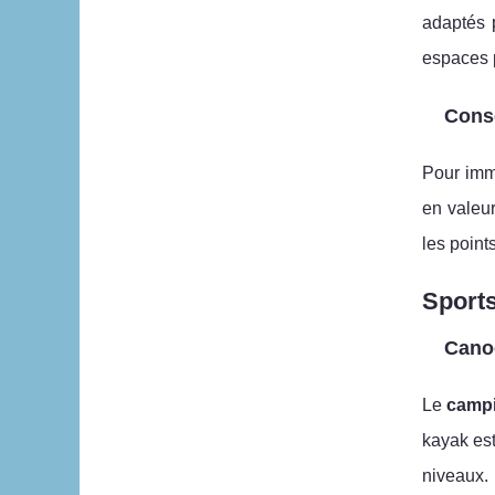
adaptés p
espaces p
Conse
Pour immo
en valeur
les point
Sports
Canoë
Le
camp
kayak est
niveaux.