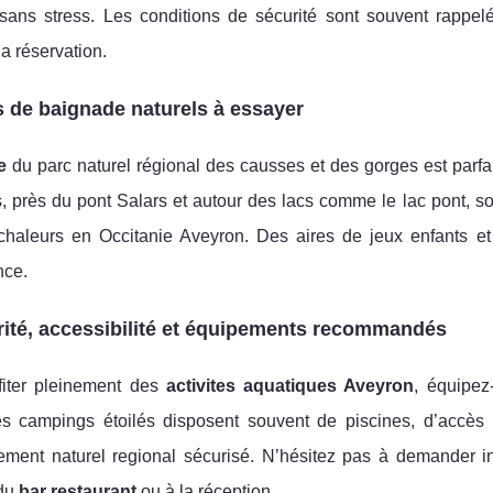
té sans stress. Les conditions de sécurité sont souvent rapp
 la réservation.
 de baignade naturels à essayer
e
du parc naturel régional des causses et des gorges est parfa
s, près du pont Salars et autour des lacs comme le lac pont, so
chaleurs en Occitanie Aveyron. Des aires de jeux enfants et
nce.
ité, accessibilité et équipements recommandés
fiter pleinement des
activites aquatiques Aveyron
, équipez
Les campings étoilés disposent souvent de piscines, d’accè
ement naturel regional sécurisé. N’hésitez pas à demander in
 du
bar restaurant
ou à la réception.