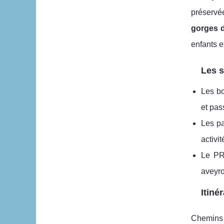
préservé
gorges 
enfants e
Les s
Les bo
et pa
Les pa
activi
Le PR3
aveyro
Itiné
Chemins 