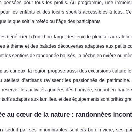
tés pensées pour tous les
profils. Au programme, une immers
pour les enfants et des loisirs sportifs accessibles à tous. Cet
uelle que soit la météo ou l’âge des participants.
les bénéficient d’un choix large, des jeux de plein air aux ateli
ées à thème et des balades découvertes adaptées aux petits 
ent les sentiers de randonnée balisés, la pêche en rivière ou m
plus curieux, la région propose aussi des excursions culturelles
u ateliers d’artisans ravissent les passionnés de patrimoine. 
réserver les activités guidées dès l’arrivée, surtout en haute 
 tarifs adaptés aux familles, et des équipements sont prêtés 
e au cœur de la nature : randonnées incont
on
séduit par ses innombrables sentiers bord riviere, ses pan