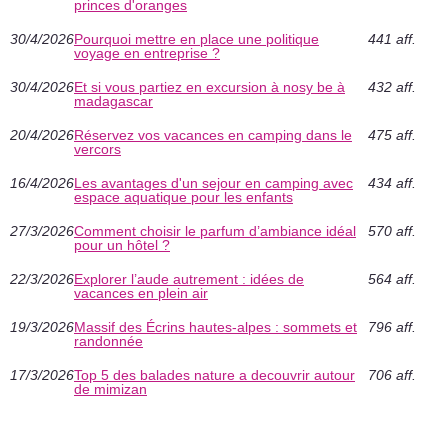
princes d'oranges
30/4/2026
Pourquoi mettre en place une politique
441 aff.
voyage en entreprise ?
30/4/2026
Et si vous partiez en excursion à nosy be à
432 aff.
madagascar
20/4/2026
Réservez vos vacances en camping dans le
475 aff.
vercors
16/4/2026
Les avantages d'un sejour en camping avec
434 aff.
espace aquatique pour les enfants
27/3/2026
Comment choisir le parfum d’ambiance idéal
570 aff.
pour un hôtel ?
22/3/2026
Explorer l’aude autrement : idées de
564 aff.
vacances en plein air
19/3/2026
Massif des Écrins hautes-alpes : sommets et
796 aff.
randonnée
17/3/2026
Top 5 des balades nature a decouvrir autour
706 aff.
de mimizan