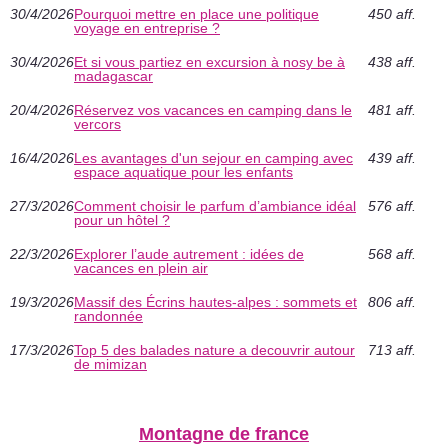
30/4/2026
Pourquoi mettre en place une politique
450 aff.
voyage en entreprise ?
30/4/2026
Et si vous partiez en excursion à nosy be à
438 aff.
madagascar
20/4/2026
Réservez vos vacances en camping dans le
481 aff.
vercors
16/4/2026
Les avantages d'un sejour en camping avec
439 aff.
espace aquatique pour les enfants
27/3/2026
Comment choisir le parfum d’ambiance idéal
576 aff.
pour un hôtel ?
22/3/2026
Explorer l’aude autrement : idées de
568 aff.
vacances en plein air
19/3/2026
Massif des Écrins hautes-alpes : sommets et
806 aff.
randonnée
17/3/2026
Top 5 des balades nature a decouvrir autour
713 aff.
de mimizan
Montagne de france