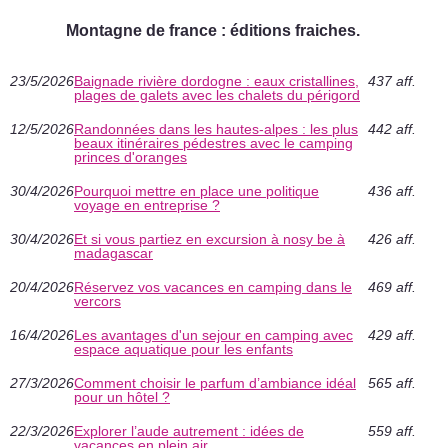
Montagne de france : éditions fraiches.
23/5/2026
Baignade rivière dordogne : eaux cristallines,
437 aff.
plages de galets avec les chalets du périgord
12/5/2026
Randonnées dans les hautes-alpes : les plus
442 aff.
beaux itinéraires pédestres avec le camping
princes d'oranges
30/4/2026
Pourquoi mettre en place une politique
436 aff.
voyage en entreprise ?
30/4/2026
Et si vous partiez en excursion à nosy be à
426 aff.
madagascar
20/4/2026
Réservez vos vacances en camping dans le
469 aff.
vercors
16/4/2026
Les avantages d'un sejour en camping avec
429 aff.
espace aquatique pour les enfants
27/3/2026
Comment choisir le parfum d’ambiance idéal
565 aff.
pour un hôtel ?
22/3/2026
Explorer l’aude autrement : idées de
559 aff.
vacances en plein air