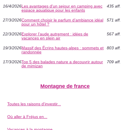
16/4/2026
Les avantages d'un sejour en camping avec
435 aff.
espace aquatique pour les enfants
27/3/2026
Comment choisir le parfum d’ambiance idéal
571 aff.
pour un hôtel ?
22/3/2026
Explorer l’aude autrement : idées de
567 aff.
vacances en plein air
19/3/2026
Massif des Écrins hautes-alpes : sommets et
803 aff.
randonnée
17/3/2026
Top 5 des balades nature a decouvrir autour
709 aff.
de mimizan
Montagne de france
Toutes les raisons d'investir...
Où aller à Fréjus en...
Vacances à la montagne