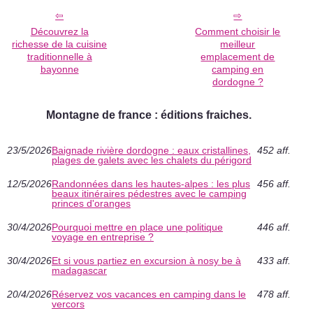
Découvrez la
Comment choisir le
richesse de la cuisine
meilleur
traditionnelle à
emplacement de
bayonne
camping en
dordogne ?
Montagne de france : éditions fraiches.
23/5/2026
Baignade rivière dordogne : eaux cristallines,
452 aff.
plages de galets avec les chalets du périgord
12/5/2026
Randonnées dans les hautes-alpes : les plus
456 aff.
beaux itinéraires pédestres avec le camping
princes d'oranges
30/4/2026
Pourquoi mettre en place une politique
446 aff.
voyage en entreprise ?
30/4/2026
Et si vous partiez en excursion à nosy be à
433 aff.
madagascar
20/4/2026
Réservez vos vacances en camping dans le
478 aff.
vercors