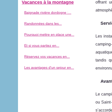
Vacances à la montagne
offrant 
atmosphèr
Baignade rivière dordogne :...
Servi
Randonnées dans les...
Pourquoi mettre en place une...
Les inst
camping-c
Et si vous partiez en...
aquatiqu
Réservez vos vacances en...
tandis q
Les avantages d'un sejour en...
environn
Avant
Le campi
ou Saint-
s’accord