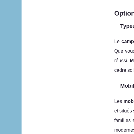
Optio
Type
Le
camp
Que vous
réussi.
M
cadre so
Mobi
Les
mobi
et situés
familles 
modernes 