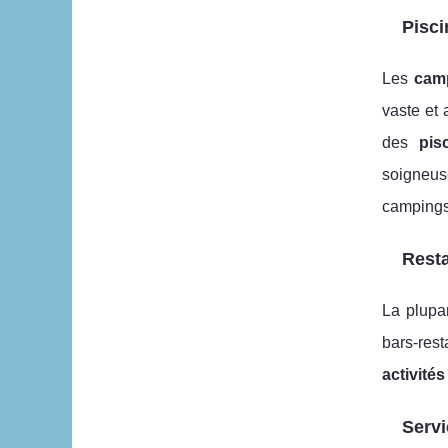
Pisci
Les
cam
vaste et
des
pis
soigneus
campings
Resta
La plupa
bars-rest
activité
Servi