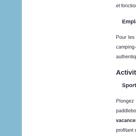
et fonctio
Empl
Pour les
camping-
authentiq
Activit
Sport
Plonge
paddlebo
vacances
profitant