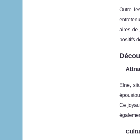
Outre l
entretenu
aires de 
positifs d
Découv
Attra
Elne, si
époustou
Ce joyau 
également
Cultu