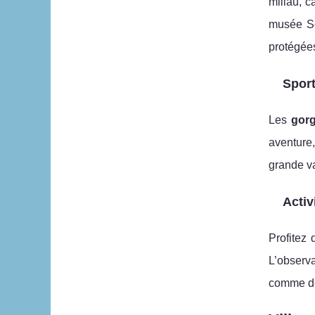
millau, c
musée So
protégées
Sport
Les
gorg
aventure,
grande va
Activ
Profitez 
L’observa
comme des