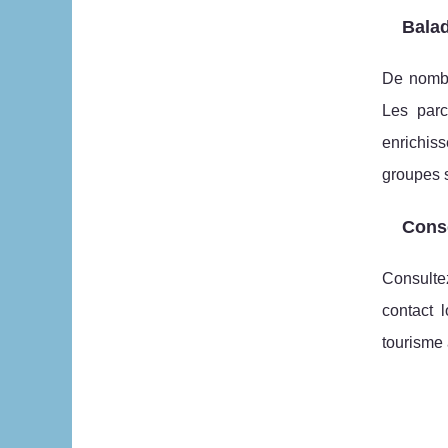
Balad
De nombr
Les parc
enrichiss
groupes s
Conse
Consultez
contact 
tourisme