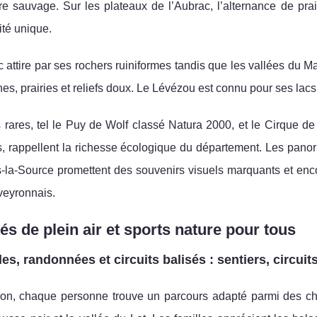
e sauvage. Sur les plateaux de l’Aubrac, l’alternance de prai
ité unique.
 attire par ses rochers ruiniformes tandis que les vallées du M
nes, prairies et reliefs doux. Le Lévézou est connu pour ses lacs
 rares, tel le Puy de Wolf classé Natura 2000, et le Cirque d
s, rappellent la richesse écologique du département. Les p
s-la-Source promettent des souvenirs visuels marquants et en
veyronnais.
tés de plein air et sports nature pour tous
es, randonnées et circuits balisés : sentiers, circuit
on, chaque personne trouve un parcours adapté parmi des che