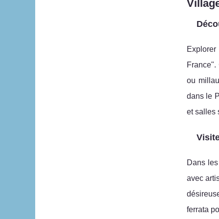
Villag
Décou
Explorer
France".
ou milla
dans le P
et salles
Visit
Dans les 
avec arti
désireuse
ferrata p