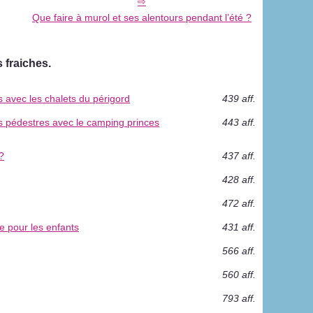
Que faire à murol et ses alentours pendant l’été ?
 fraiches.
s avec les chalets du périgord
439 aff.
es pédestres avec le camping princes
443 aff.
?
437 aff.
428 aff.
472 aff.
 pour les enfants
431 aff.
566 aff.
560 aff.
793 aff.