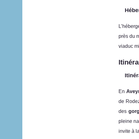
Héber
L’héberge
près du m
viaduc mi
Itinér
Itiné
En
Avey
de Rodez 
des
gorg
pleine na
invite à 