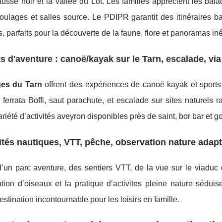
ausse noir et la vallée du Lot. Les familles apprécient les ba
ulages et salles source. Le PDIPR garantit des itinéraires b
, parfaits pour la découverte de la faune, flore et panoramas iné
s d'aventure : canoë/kayak sur le Tarn, escalade, via
es du Tarn
offrent des expériences de canoë kayak et sports
 ferrata Boffi, saut parachute, et escalade sur sites naturels r
riété d’activités aveyron disponibles près de saint, bor bar et g
ités nautiques, VTT, pêche, observation nature adap
d’un parc aventure, des sentiers VTT, de la vue sur le viaduc
tion d’oiseaux et la pratique d’activites pleine nature sédui
tination incontournable pour les loisirs en famille.