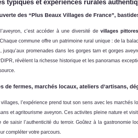
es typiques et expériences rurales authenti
verte des “Plus Beaux Villages de France”, bastides
 l’aveyron, c’est accéder à une diversité de
villages pittor
 Chaque commune offre un patrimoine rural unique : de la bala
u, jusqu’aux promenades dans les gorges tarn et gorges aveyr
DIPR, révèlent la richesse historique et les panoramas excepti
 source.
es de fermes, marchés locaux, ateliers d’artisans, dé
villages, l’expérience prend tout son sens avec les marchés lo
sans et agritourisme aveyron. Ces activites pleine nature et vis
 de saisir l’authenticité du terroir. Goûtez à la gastronomie l
our compléter votre parcours.