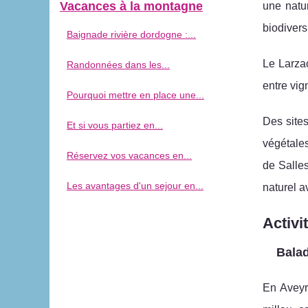
Vacances à la montagne
une natur
biodivers
Baignade rivière dordogne :...
Le Larzac
Randonnées dans les...
entre vig
Pourquoi mettre en place une...
Des sites
Et si vous partiez en...
végétale
Réservez vos vacances en...
de Salle
Les avantages d'un sejour en...
naturel a
Activi
Balad
En Aveyr